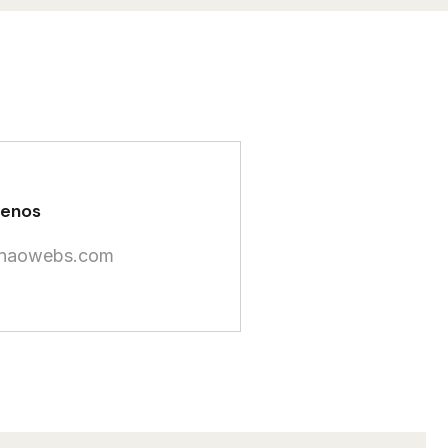
benos
naowebs.com