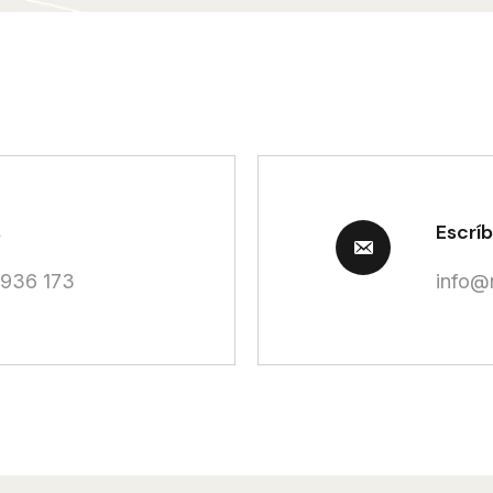
s
Escrí
936 173
info@